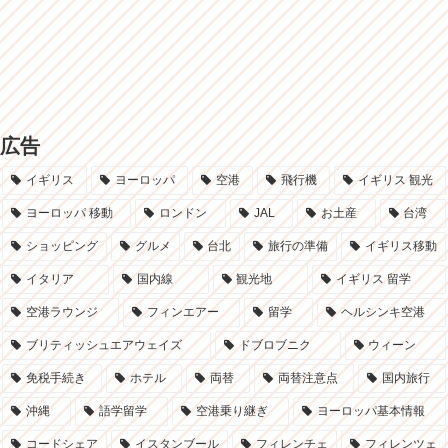
広告
イギリス
ヨーロッパ
空港
飛行機
イギリス 観光
ヨーロッパ 移動
ロンドン
JAL
お土産
台湾
ショッピング
グルメ
台北
旅行の準備
イギリス移動
イタリア
国内線
観光地
イギリス 留学
空港ラウンジ
フィンエアー
留学
ヘルシンキ空港
ブリティッシュエアウェイズ
ドブロブニク
ウィーン
免税手続き
ホテル
両替
両替注意点
国内旅行
沖縄
語学留学
空港乗り継ぎ
ヨーロッパ基本情報
コードシェア
イスタンブール
フィレンチェ
フィレンツェ