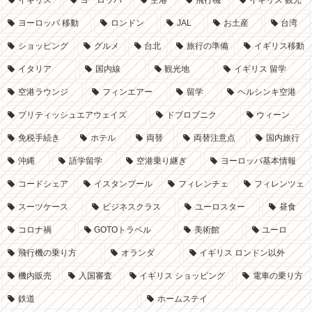
ヨーロッパ 移動
ロンドン
JAL
お土産
台湾
ショッピング
グルメ
台北
旅行の準備
イギリス移動
イタリア
国内線
観光地
イギリス 留学
空港ラウンジ
フィンエアー
留学
ヘルシンキ空港
ブリティッシュエアウェイズ
ドブロブニク
ウィーン
免税手続き
ホテル
両替
両替注意点
国内旅行
沖縄
語学留学
空港乗り継ぎ
ヨーロッパ基本情報
コードシェア
イスタンブール
フィレンチェ
フィレンツェ
スーツケース
ビジネスクラス
ユーロスター
昼食
コロナ禍
GOTOトラベル
美術館
ユーロ
飛行機の乗り方
オランダ
イギリス ロンドン以外
機内販売
入国審査
イギリス ショッピング
電車の乗り方
鉄道
ホームステイ