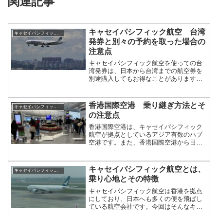
関連記事
キャセイパシフィック航空 台湾
キャセイパシフィック航空
発券と別々の予約を取った場合の
注意点
キャセイパシフィック航空を使っての台
湾発券は、日本から台湾までの航空券を
別途購入してもお得なことがあります。
今回は、私の台湾発券の経験をもとに、
荷物を預け直す必要があるか等の別々の
航空券を発券する際の注意点について紹
香港国際空港 乗り継ぎ方法とそ
キャセイパシフィック航空
介していきたいと思います。
の注意点
香港国際空港は、キャセイパシフィック
航空が拠点としているアジア有数のハブ
空港です。また、香港国際空港から日本
へは、東京、大阪、名古屋の都市圏だけ
だでなく、福岡、札幌に加えて多くの地
方空港へ便が就航しています。今回はそ
キャセイパシフィック航空とは、
キャセイパシフィック航空
んな香港国際空港での乗り継ぎ方法とそ
乗り心地とその特徴
の注意点について紹介していきたいと思
います。
キャセイパシフィック航空は香港を拠点
にしており、日本へも多くの便を飛ばし
ている航空会社です。今回はそんなキャ
セイパシフィック航空の乗り心地と特徴