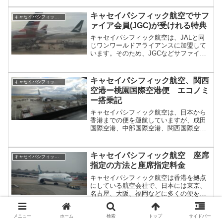
をそれぞれ紹介していきたいと思いま
す。
キャセイパシフィック航空でサフ
キャセイパシフィック航空
ァイア会員(JGC)が受けれる特典
キャセイパシフィック航空は、JALと同
じワンワールドアライアンスに加盟して
います。そのため、JGCなどサファイア
会員であれば、キャセイパシフィック航
空のステータスがなくてもラウンジのア
クセスなどの特典を受けれます。今回
キャセイパシフィック航空、関西
キャセイパシフィック航空
は、キャセイパシフィック航空で受ける
空港ー桃園国際空港便 エコノミ
ことができるサファイア会員の特典を紹
ー搭乗記
介します。
キャセイパシフィック航空は、日本から
香港までの便を運航していますが、成田
国際空港、中部国際空港、関西国際空港
からは1日１便ずつ台北・桃園国際空港を
経由する便があります。今回は、その中
でも関西国際空港から、台北・桃園国際
キャセイパシフィック航空 座席
キャセイパシフィック航空
空港までのエコノミークラスを利用した
指定の方法と座席指定料金
時の様子を紹介します。
キャセイパシフィック航空は香港を拠点
にしている航空会社で、日本には東京、
名古屋、大阪、福岡などに多くの便を就
航させています。今回はそんなキャセイ
パシフィック航空のエコノミークラスの
座席指定の方法と座席指定料金について
メニュー
ホーム
検索
トップ
サイドバー