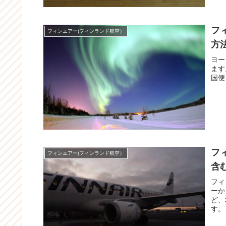
フ
フィンエアー(フィンランド航空）
方
ヨー
ます
国便
フ
フィンエアー(フィンランド航空）
含む
フィ
ーか
ど、
す。