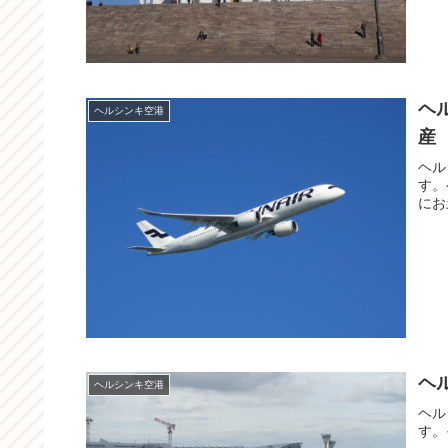
ヘ
ヘルシンキ空港
産
ヘル
す。
にお
ヘ
ヘルシンキ空港
ヘル
す。