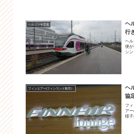
ヘ
ヘルシンキ空港
行
ヘル
便が
シン
ヘ
フィンエアー(フィンランド航空）
協
フィ
アー
様子