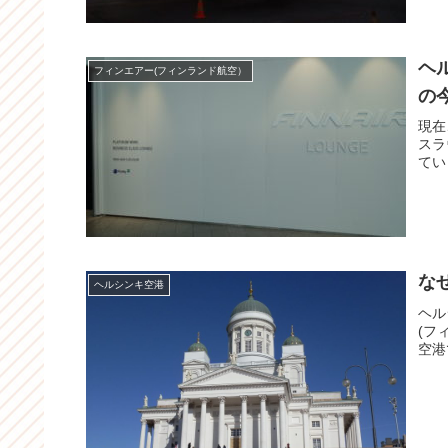
ヘ
フィンエアー(フィンランド航空）
の
現在
スラ
てい
な
ヘルシンキ空港
ヘル
(フ
空港