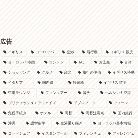
広告
イギリス
ヨーロッパ
空港
飛行機
イギリス 観光
ヨーロッパ 移動
ロンドン
JAL
お土産
台湾
ショッピング
グルメ
台北
旅行の準備
イギリス移動
イタリア
国内線
観光地
イギリス 留学
空港ラウンジ
フィンエアー
留学
ヘルシンキ空港
ブリティッシュエアウェイズ
ドブロブニク
ウィーン
免税手続き
ホテル
両替
両替注意点
国内旅行
沖縄
語学留学
空港乗り継ぎ
ヨーロッパ基本情報
コードシェア
イスタンブール
フィレンチェ
フィレンツェ