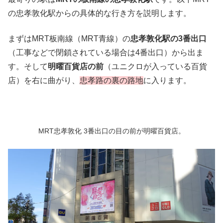
の忠孝敦化駅からの具体的な行き方を説明します。
まずはMRT板南線（MRT青線）の
忠孝敦化駅の3番出口
（工事などで閉鎖されている場合は4番出口）から出ま
す。そして
明曜百貨店の前
（ユニクロが入っている百貨
店）を右に曲がり、
忠孝路の裏の路地
に入ります。
MRT忠孝敦化 3番出口の目の前が明曜百貨店。