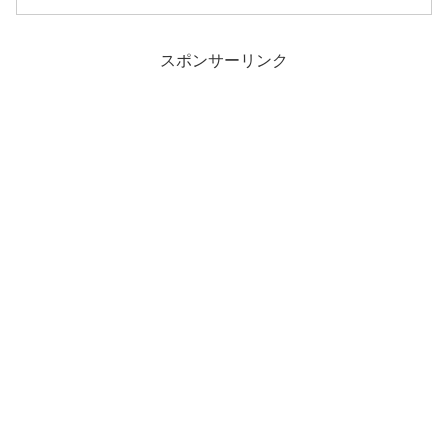
航空（Uni Air）での台湾国内線の航空券
の購入方法について、紹介していきたい
と思います。
スポンサーリンク