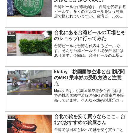
台湾ビール(台灣啤酒)は、台湾を代表する
ビールで、多くのアルコールを扱う飲食
店で扱われていますが、台湾ビールの生
ビールを飲める場所はほとんどありませ
ん。そんな台湾ビールの生ビールを飲め
る場所を今回は紹介したいと思います。
台北にある台湾ビールの工場とそ
台北
のショップに行ってみた
台湾ビールは台湾を代表するビールで
す。そんな台湾ビールの工場が台北には
あります。今回は、台湾ビールの工場内
のショップである台北啤酒工場産品推広
中心を訪れるために、台湾ビール工場に
行ってきたので、台湾ビール工場とショ
kkday 桃園国際空港と台北駅間
台北
ップを紹介したいと思います。
のMRT乗車券の受取方法と注意
点
kkdayでは、桃園国際空港から台北駅ま
での桃園国際空港線のMRTの乗車券を販
売しています。そんなkkdayのMRTの乗
車券の受取方法とその注意点について、
私の実際に体験から紹介していきたいと
思います。
台北で靴を安く買うならここ、台
台北
北でおすすめの靴屋さん
台湾では日本と比べて靴を安く買うこと