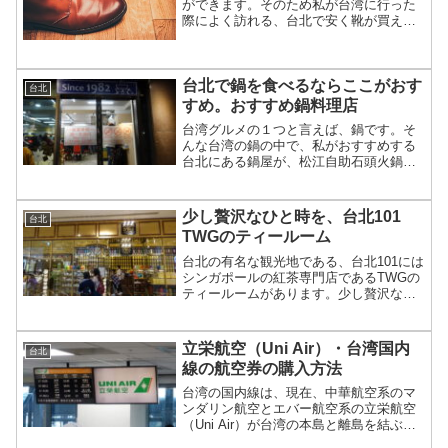
ができます。そのため私が台湾に行った
際によく訪れる、台北で安く靴が買える
おすすめの靴屋を2軒紹介したいと思いま
す。
台北で鍋を食べるならここがおす
台北
すめ。おすすめ鍋料理店
台湾グルメの１つと言えば、鍋です。そ
んな台湾の鍋の中で、私がおすすめする
台北にある鍋屋が、松江自助石頭火鍋城
です。そんなおすすめする鍋屋の位置や
店内の様子などを、具体的に紹介してい
きます。
少し贅沢なひと時を、台北101
台北
TWGのティールーム
台北の有名な観光地である、台北101には
シンガポールの紅茶専門店であるTWGの
ティールームがあります。少し贅沢な時
間を過ごすことのできるTWGのティール
ームについて、今回は紹介します。
立栄航空（Uni Air）・台湾国内
台北
線の航空券の購入方法
台湾の国内線は、現在、中華航空系のマ
ンダリン航空とエバー航空系の立栄航空
（Uni Air）が台湾の本島と離島を結ぶ線
を中心に運行しています。今回は、立栄