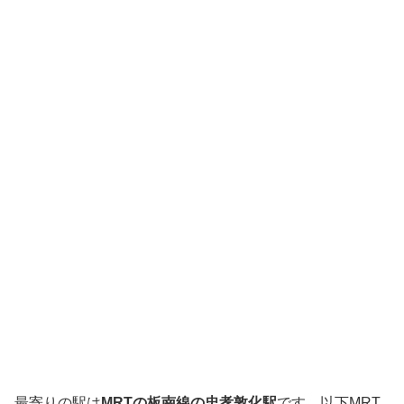
最寄りの駅は
MRTの板南線の忠孝敦化駅
です。以下MRT