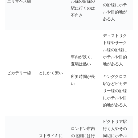
エリザベス線
ル線の沿線の
の沿線にホテ
駅に行くのは
ルや目的地が
不向き
ある人
ディストリク
ト線やサーク
ル線の沿線に
車内が狭く、
ホテルや目的
夏場は熱い
地がある人
ピカデリー線
とにかく安い
所要時間が長
キングクロス
い
駅などピカデ
リー線の沿線
にホテルや目
的地がある人
ビクトリア駅
ロンドン市内
行く人やその
ストライキに
の北側には行
周辺にホテル