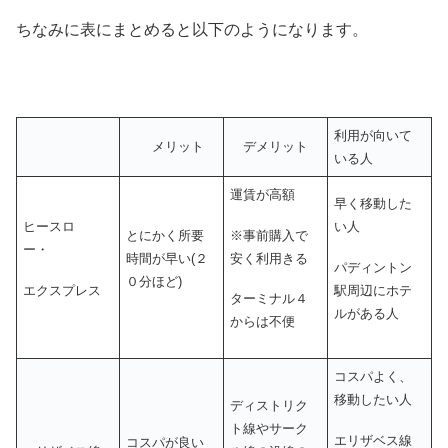
ちなみに表にまとめると以下のようになります。
利用が向いて
メリット
デメリット
いる人
運賃が高額
早く移動した
ヒースロ
い人
※事前購入で
とにかく所要
ー・
安く利用きる
時間が早い(２
パディントン
０分ほど)
エクスプレス
駅周辺にホテ
ターミナル４
ルがある人
からは不便
コスパよく、
移動したい人
ディストリク
ト線やサーク
エリザベス線
コスパが良い