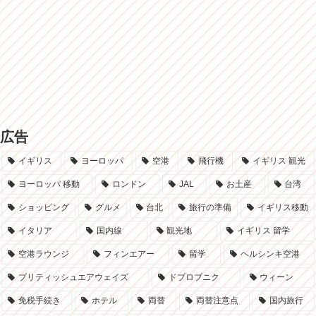
広告
イギリス
ヨーロッパ
空港
飛行機
イギリス 観光
ヨーロッパ 移動
ロンドン
JAL
お土産
台湾
ショッピング
グルメ
台北
旅行の準備
イギリス移動
イタリア
国内線
観光地
イギリス 留学
空港ラウンジ
フィンエアー
留学
ヘルシンキ空港
ブリティッシュエアウェイズ
ドブロブニク
ウィーン
免税手続き
ホテル
両替
両替注意点
国内旅行