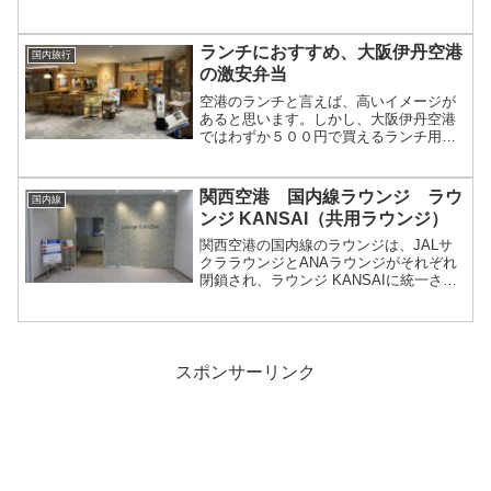
た。今回はそんな羽田空港の国内線JAL
サクララウンジのコロナ禍の様子と、サ
ービスを紹介します。
ランチにおすすめ、大阪伊丹空港
国内旅行
の激安弁当
空港のランチと言えば、高いイメージが
あると思います。しかし、大阪伊丹空港
ではわずか５００円で買えるランチ用の
弁当があります。今回はそんな大阪伊丹
空港にある、激安ランチ弁当について紹
介したいと思います。
関西空港 国内線ラウンジ ラウ
国内線
ンジ KANSAI（共用ラウンジ）
関西空港の国内線のラウンジは、JALサ
クララウンジとANAラウンジがそれぞれ
閉鎖され、ラウンジ KANSAIに統一され
ました。今回は、関西空港の国内線の共
用ラウンジであるLOUNGE KANSAIの様
子を紹介したいと思います。
スポンサーリンク