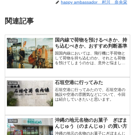
happy ambassador 村川 奈央栄
関連記事
国内線で荷物を預けるべきか、持
国内線
ち込むべきか、おすすめ判断基準
国国内線においては、飛行機に手荷物と
して荷物を持ち込むのか、それとも荷物
を預けてしまうのかは、意外と悩ましい
問題だと思います。そのため今回は、そ
れぞれのメリットと私が思う判断基準を
紹介してみようと思います。
石垣空港に行ってみた
国内線
石垣空港に行ってみたので、石垣空港の
施設や空港の雰囲気などについて、今回
は紹介していきたいと思います。
沖縄の地元名物のお菓子 ぎぼま
国内線
んじゅう（のまんじゅ）の買い方
沖縄の地元の名物のお菓子にぎぼまんじ