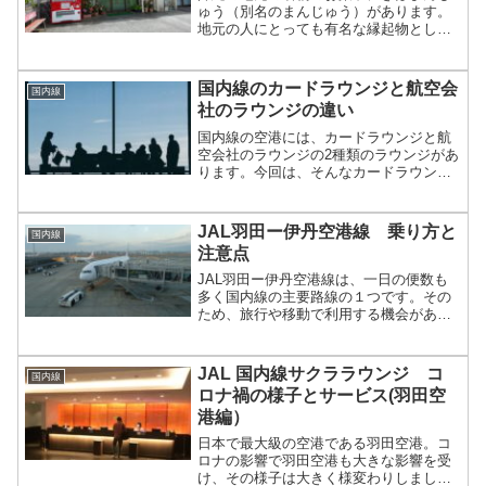
ゅう（別名のまんじゅう）があります。
地元の人にとっても有名な縁起物として
知られているこのまんじゅうですが、本
当におすすめな沖縄のお菓子です。そん
なぎぼまんじゅうの買い方について、今
国内線のカードラウンジと航空会
国内線
回は紹介していきたいと思います。
社のラウンジの違い
国内線の空港には、カードラウンジと航
空会社のラウンジの2種類のラウンジがあ
ります。今回は、そんなカードラウンジ
と航空会社のラウンジの違いについて、
紹介していきたいと思います。
JAL羽田ー伊丹空港線 乗り方と
国内線
注意点
JAL羽田ー伊丹空港線は、一日の便数も
多く国内線の主要路線の１つです。その
ため、旅行や移動で利用する機会がある
人が多いと思います。今回はJAL羽田ー
伊丹空港線の乗り方と注意点について、
紹介していきたいと思います。
JAL 国内線サクララウンジ コ
国内線
ロナ禍の様子とサービス(羽田空
港編）
日本で最大級の空港である羽田空港。コ
ロナの影響で羽田空港も大きな影響を受
け、その様子は大きく様変わりしまし